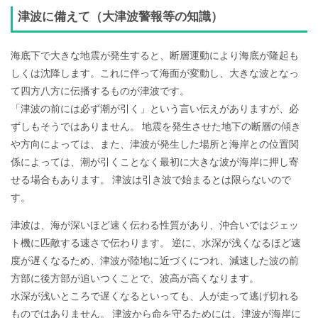
津波に備えて（大津波警報等の知識）
海底下で大きな地震が発生すると、断層運動により海底が隆起も
しくは沈降します。これに伴って海面が変動し、大きな波となっ
て四方八方に伝播するものが津波です。
「津波の前には必ず潮が引く」という言い伝えがありますが、必
ずしもそうではありません。 地震を発生させた地下の断層の傾き
や方向によっては、また、津波が発生した場所と海岸との位置関
係によっては、潮が引くことなく最初に大きな波が海岸に押し寄
せる場合もあります。 津波は引き波で始まるとは限らないので
す。
津波は、海が深いほど速く伝わる性質があり、沖合いではジェッ
ト機に匹敵する速さで伝わります。 逆に、水深が浅くなるほど速
度が遅くなるため、津波が陸地に近づくにつれ、減速した波の前
方部に後方部が追いつくことで、波高が高くなります。
水深が浅いところで遅くなるといっても、人が走って逃げ切れる
ものではありません。 津波から命を守るためには、津波が海岸に